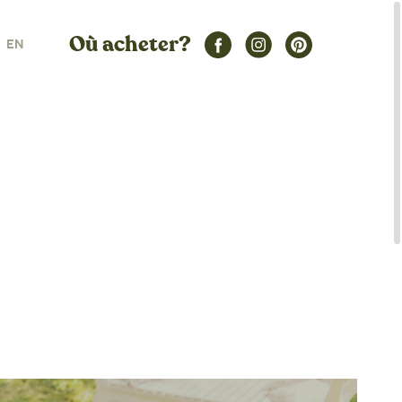
Où acheter?
EN
rande
77