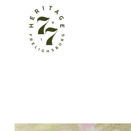
Les 
f