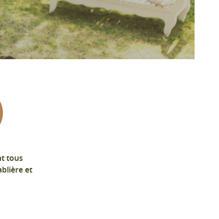
nt tous
blière et